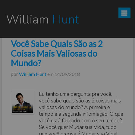
William
Hunt
Você Sabe Quais São as 2
CURSO TESOURO DIRETO PRO
Coisas Mais Valiosas do
CURSO SEGREDOS DOS INVESTIMENTOS PARA INICIANTES
Mundo?
por
William Hunt
em
14/09/2018
VÍDEOS
INFOGRÁFICOS
Eu tenho uma pergunta pra você,
você sabe quais são as 2 coisas mais
POSTS
valiosas do mundo? A primeira é
tempo e a segunda informação. O que
PODCAST
você está fazendo com o seu tempo?
Se você quer Mudar sua Vida, tudo
que você precisa é Mudar sua Vida!