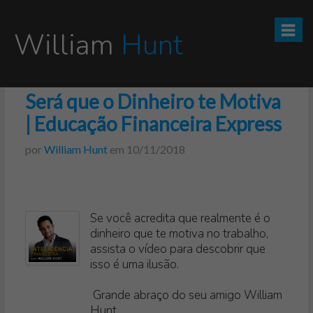
William
Hunt
Será que o Dinheiro te Motiva
CURSO TESOURO DIRETO PRO
| Educação Financeira Express
CURSO SEGREDOS DOS INVESTIMENTOS PARA INICIANTES
por
William Hunt
em
10/11/2018
VÍDEOS
INFOGRÁFICOS
Se você acredita que realmente é o
dinheiro que te motiva no trabalho,
POSTS
assista o vídeo para descobrir que
isso é uma ilusão.
PODCAST
Grande abraço do seu amigo William
Hunt.